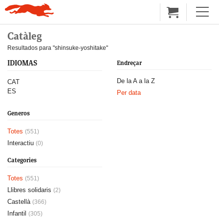
Catàleg
Resultados para "shinsuke-yoshitake"
IDIOMAS
Endreçar
De la A a la Z
CAT
ES
Per data
Generos
Totes
(551)
Interactiu
(0)
Categories
Totes
(551)
Llibres solidaris
(2)
Castellà
(366)
Infantil
(305)