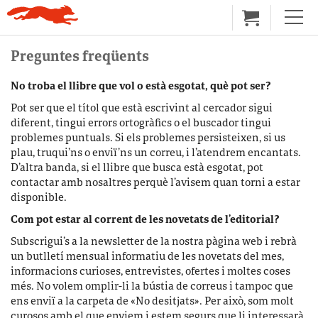
Preguntes freqüents
No troba el llibre que vol o està esgotat, què pot ser?
Pot ser que el títol que està escrivint al cercador sigui
diferent, tingui errors ortogràfics o el buscador tingui
problemes puntuals. Si els problemes persisteixen, si us
plau, truqui’ns o enviï’ns un correu, i l’atendrem encantats.
D’altra banda, si el llibre que busca està esgotat, pot
contactar amb nosaltres perquè l’avisem quan torni a estar
disponible.
Com pot estar al corrent de les novetats de l’editorial?
Subscrigui’s a la newsletter de la nostra pàgina web i rebrà
un butlletí mensual informatiu de les novetats del mes,
informacions curioses, entrevistes, ofertes i moltes coses
més. No volem omplir-li la bústia de correus i tampoc que
ens enviï a la carpeta de «No desitjats». Per això, som molt
curosos amb el que enviem i estem segurs que li interessarà