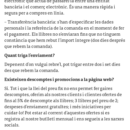
electrònic que actua de passarel·la entre una entitat
bancària i el comerç electrònic. És una manera ràpida i
segura per a compres en línia.
– Transferència bancària: s’han d’especificar les dades
personals i la referència de la comanda en el moment de fer
el pagament. Els llibres no s’enviaran fins que no tinguem
constància que hem rebut l’import íntegre (dos dies després
que rebem la comanda).
Quant triga l’enviament?
Depenent d’on vulgui rebre’l, pot trigar entre dos i set dies
des que rebem la comanda.
Existeixen descomptes i promocions a la pàgina web?
Sí. Tot i que la llei del preu fix no ens permet fer gaires
descomptes, oferim als nostres clients i clientes ofertes de
fins al 5% de descompte als llibres; 3 llibres pel preu de 2;
despeses d’enviament gratuïtes; i més iniciatives per
cuidar-lo! Pot estar al corrent d’aquestes ofertes si es
registra al nostre butlletí mensual i ens segueix a les xarxes
socials.