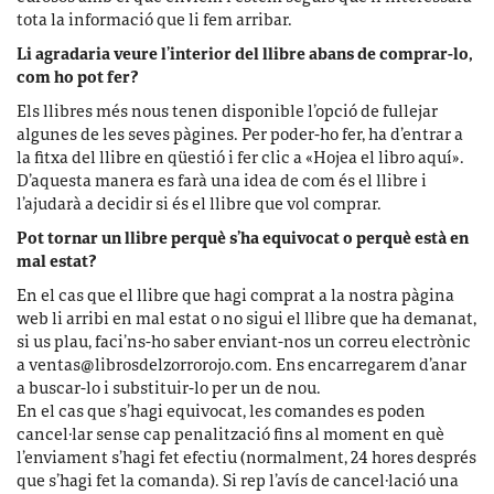
tota la informació que li fem arribar.
Li agradaria veure l’interior del llibre abans de comprar-lo,
com ho pot fer?
Els llibres més nous tenen disponible l’opció de fullejar
algunes de les seves pàgines. Per poder-ho fer, ha d’entrar a
la fitxa del llibre en qüestió i fer clic a «Hojea el libro aquí».
D’aquesta manera es farà una idea de com és el llibre i
l’ajudarà a decidir si és el llibre que vol comprar.
Pot tornar un llibre perquè s’ha equivocat o perquè està en
mal estat?
En el cas que el llibre que hagi comprat a la nostra pàgina
web li arribi en mal estat o no sigui el llibre que ha demanat,
si us plau, faci’ns-ho saber enviant-nos un correu electrònic
a
ventas@librosdelzorrorojo.com
. Ens encarregarem d’anar
a buscar-lo i substituir-lo per un de nou.
En el cas que s’hagi equivocat, les comandes es poden
cancel·lar sense cap penalització fins al moment en què
l’enviament s’hagi fet efectiu (normalment, 24 hores després
que s’hagi fet la comanda). Si rep l’avís de cancel·lació una