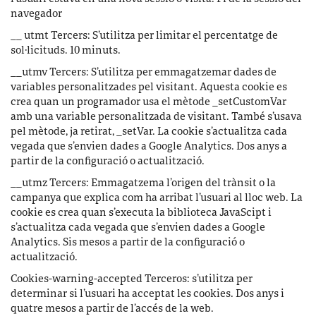
navegador
__ utmt Tercers: S’utilitza per limitar el percentatge de
sol·licituds. 10 minuts.
__utmv Tercers: S’utilitza per emmagatzemar dades de
variables personalitzades pel visitant. Aquesta cookie es
crea quan un programador usa el mètode _setCustomVar
amb una variable personalitzada de visitant. També s’usava
pel mètode, ja retirat, _setVar. La cookie s’actualitza cada
vegada que s’envien dades a Google Analytics. Dos anys a
partir de la configuració o actualització.
__utmz Tercers: Emmagatzema l’origen del trànsit o la
campanya que explica com ha arribat l’usuari al lloc web. La
cookie es crea quan s’executa la biblioteca JavaScipt i
s’actualitza cada vegada que s’envien dades a Google
Analytics. Sis mesos a partir de la configuració o
actualització.
Cookies-warning-accepted Terceros: s’utilitza per
determinar si l’usuari ha acceptat les cookies. Dos anys i
quatre mesos a partir de l’accés de la web.