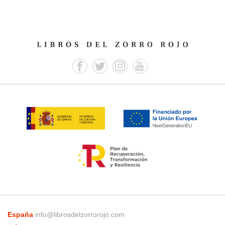
España
info@librosdelzorrorojo.com