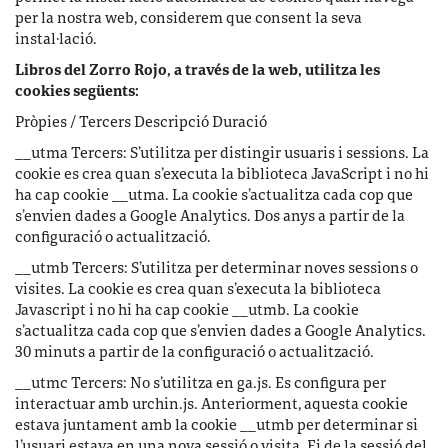
per la nostra web, considerem que consent la seva
instal·lació.
Libros del Zorro Rojo, a través de la web, utilitza les
cookies següents:
Pròpies / Tercers Descripció Duració
__utma Tercers: S’utilitza per distingir usuaris i sessions. La
cookie es crea quan s’executa la biblioteca JavaScript i no hi
ha cap cookie __utma. La cookie s’actualitza cada cop que
s’envien dades a Google Analytics. Dos anys a partir de la
configuració o actualització.
__utmb Tercers: S’utilitza per determinar noves sessions o
visites. La cookie es crea quan s’executa la biblioteca
Javascript i no hi ha cap cookie __utmb. La cookie
s’actualitza cada cop que s’envien dades a Google Analytics.
30 minuts a partir de la configuració o actualització.
__utmc Tercers: No s’utilitza en ga.js. Es configura per
interactuar amb urchin.js. Anteriorment, aquesta cookie
estava juntament amb la cookie __utmb per determinar si
l’usuari estava en una nova sessió o visita. Fi de la sessió del