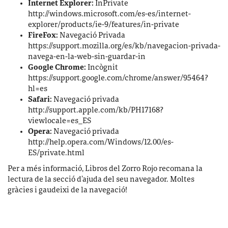
Internet Explorer:
InPrivate
http://windows.microsoft.com/es-es/internet-
explorer/products/ie-9/features/in-private
FireFox:
Navegació Privada
https://support.mozilla.org/es/kb/navegacion-privada-
navega-en-la-web-sin-guardar-in
Google Chrome:
Incògnit
https://support.google.com/chrome/answer/95464?
hl=es
Safari:
Navegació privada
http://support.apple.com/kb/PH17168?
viewlocale=es_ES
Opera:
Navegació privada
http://help.opera.com/Windows/12.00/es-
ES/private.html
Per a més informació, Libros del Zorro Rojo recomana la
lectura de la secció d’ajuda del seu navegador. Moltes
gràcies i gaudeixi de la navegació!