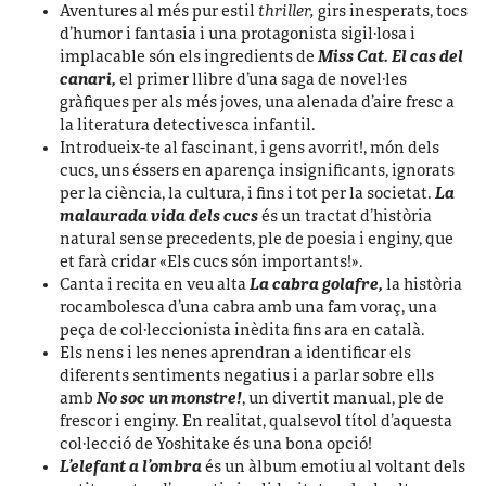
Aventures al més pur estil
thriller,
girs inesperats, tocs
d’humor i fantasia i una protagonista sigil·losa i
implacable són els ingredients de
Miss Cat. El cas del
canari,
el primer llibre d’una saga de novel·les
gràfiques per als més joves, una alenada d’aire fresc a
la literatura detectivesca infantil.
Introdueix-te al fascinant, i gens avorrit!, món dels
cucs, uns éssers en aparença insignificants, ignorats
per la ciència, la cultura, i fins i tot per la societat.
La
malaurada vida dels cucs
és un tractat d’història
natural sense precedents, ple de poesia i enginy, que
et farà cridar «Els cucs són importants!».
Canta i recita en veu alta
La cabra golafre,
la història
rocambolesca d’una cabra amb una fam voraç, una
peça de col·leccionista inèdita fins ara en català.
Els nens i les nenes aprendran a identificar els
diferents sentiments negatius i a parlar sobre ells
amb
No soc un monstre!
, un divertit manual, ple de
frescor i enginy. En realitat, qualsevol títol d’aquesta
col·lecció de Yoshitake és una bona opció!
L’elefant a l’ombra
és un àlbum emotiu al voltant dels