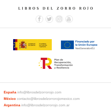
España
info@librosdelzorrorojo.com
México
contacto@librosdelzorrorojomexico.com
Argentina
info@librosdelzorrorojo.com.ar