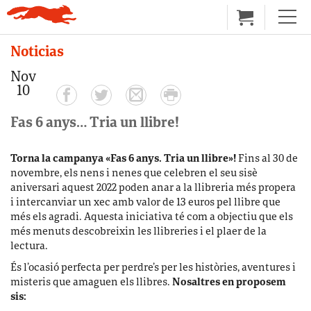
Noticias
Nov
10
Fas 6 anys… Tria un llibre!
Torna la campanya
«
Fas 6 anys. Tria un llibre»!
Fins al 30 de
novembre, els nens i nenes que celebren el seu sisè
aniversari aquest 2022 poden anar a la llibreria més propera
i intercanviar un xec amb valor de 13 euros pel llibre que
més els agradi. Aquesta iniciativa té com a objectiu que els
més menuts descobreixin les llibreries i el plaer de la
lectura.
És l’ocasió perfecta per perdre’s per les històries, aventures i
misteris que amaguen els llibres.
Nosaltres en proposem
sis: