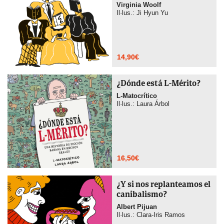
Virginia Woolf
Il·lus.: Ji Hyun Yu
14,90
€
¿Dónde está L-Mérito?
L-Matocrítico
Il·lus.: Laura Árbol
16,50
€
¿Y si nos replanteamos el
canibalismo?
Albert Pijuan
Il·lus.: Clara-Iris Ramos