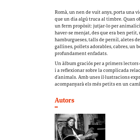
Romà, un nen de vuit anys, porta una vi
que un dia algú truca al timbre. Quan o
un ferm propòsit: jutjar-lo per animalic
haver-se menjat, des que era ben petit, 
hamburgueses, talls de pernil, aletes de
gallines, pollets adorables, cabres, un
profundament enfadats.
Un àlbum graciós per a primers lectors
i a reflexionar sobre la complicada rela
d’animals. Amb unes il·lustracions exp
acompanyarà els més petits en un camí c
Autors