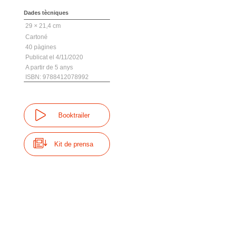
Dades tècniques
29 × 21,4 cm
Cartoné
40
4/11/2020
A partir de 5 anys
ISBN: 9788412078992
Booktrailer
Kit de prensa