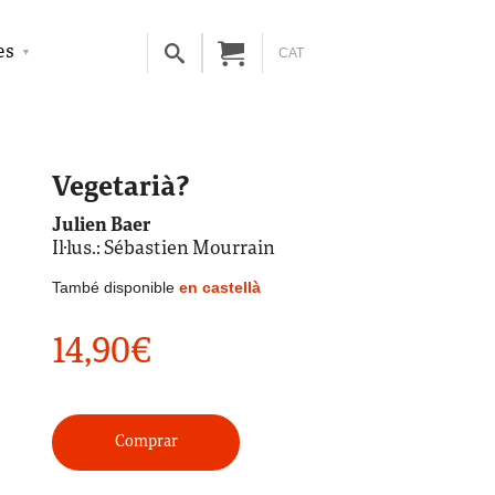
es
CAT
Vegetarià?
Julien Baer
Il·lus.: Sébastien Mourrain
També disponible
en castellà
14,90
€
Comprar