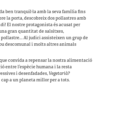
da ben tranquil·la amb la seva família fins
bre la porta, descobreix dos pollastres amb
idi! El nostre protagonista és acusat per
una gran quantitat de salsitxes,
 pollastre… Al judici assisteixen un grup de
 bou descomunal i molts altres animals
 que convida a repensar la nostra alimentació
ció entre l’espècie humana i la resta
ressives i desenfadades,
Vegetarià?
ap a un planeta millor per a tots.