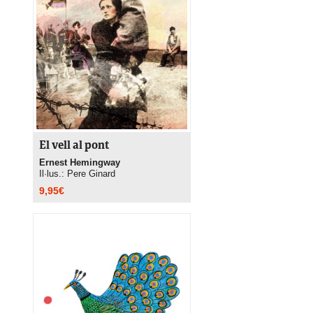
El vell al pont
Ernest Hemingway
Il·lus.: Pere Ginard
9,95
€