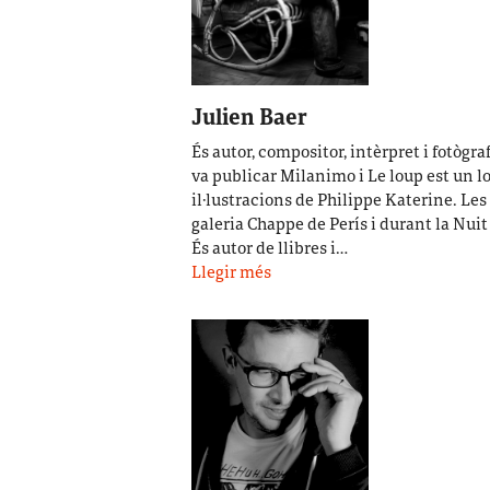
Julien Baer
És autor, compositor, intèrpret i fotògr
va publicar Milanimo i Le loup est un 
il·lustracions de Philippe Katerine. Les
galeria Chappe de Perís i durant la Nuit
És autor de llibres i…
Llegir més