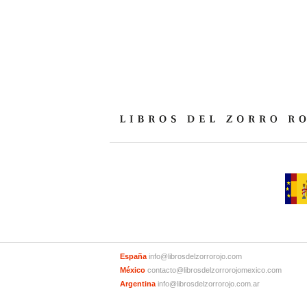
España
info@librosdelzorrorojo.com
México
contacto@librosdelzorrorojomexico.com
Argentina
info@librosdelzorrorojo.com.ar