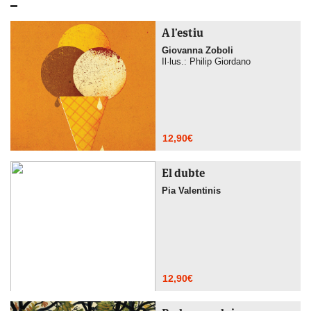
A l’estiu
Giovanna Zoboli
Il·lus.: Philip Giordano
12,90
€
El dubte
Pia Valentinis
12,90
€