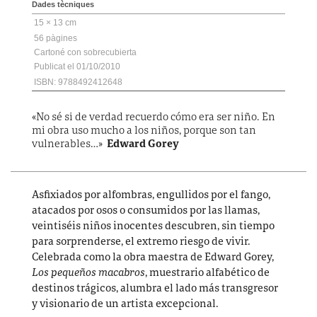
Dades tècniques
15 × 13 cm
56
Cartoné con sobrecubierta
01/10/2010
ISBN: 9788492412648
«No sé si de verdad recuerdo cómo era ser niño. En
mi obra uso mucho a los niños, porque son tan
vulnerables…»
Edward Gorey
Asfixiados por alfombras, engullidos por el fango,
atacados por osos o consumidos por las llamas,
veintiséis niños inocentes descubren, sin tiempo
para sorprenderse, el extremo riesgo de vivir.
Celebrada como la obra maestra de Edward Gorey,
Los pequeños macabros
, muestrario alfabético de
destinos trágicos, alumbra el lado más transgresor
y visionario de un artista excepcional.