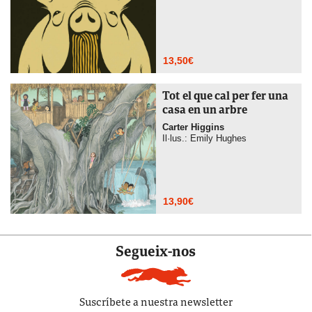
13,50
€
Tot el que cal per fer una
casa en un arbre
Carter Higgins
Il·lus.: Emily Hughes
13,90
€
Segueix-nos
Suscríbete a nuestra newsletter