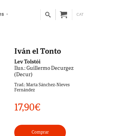
es
CAT
Iván el Tonto
Lev Tolstói
Ilus.: Guillermo Decurgez
(Decur)
Trad.: Marta Sánchez-Nieves
Fernández
17,90
€
Comprar