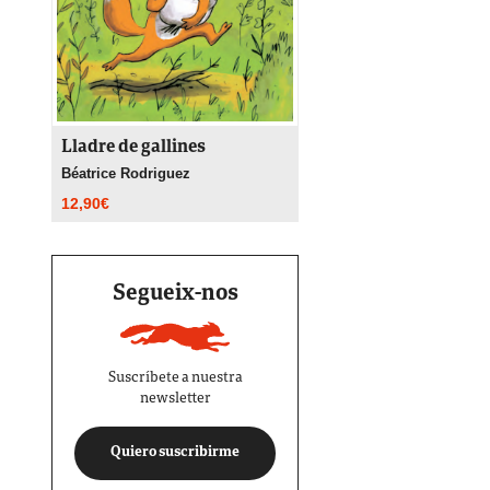
Lladre de gallines
Béatrice Rodriguez
12,90
€
Segueix-nos
Suscríbete a nuestra
newsletter
Quiero suscribirme