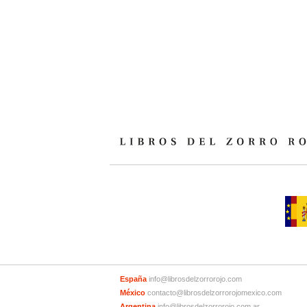
España
info@librosdelzorrorojo.com
México
contacto@librosdelzorrorojomexico.com
Argentina
info@librosdelzorrorojo.com.ar