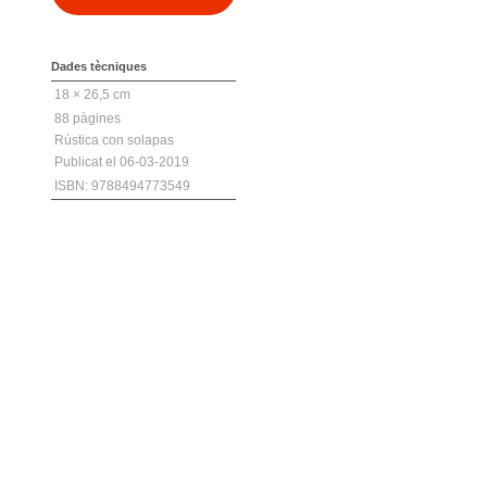
Dades tècniques
18 × 26,5 cm
88
Rústica con solapas
06-03-2019
ISBN: 9788494773549