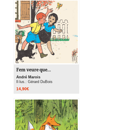
Fem veure que…
André Marois
Il·lus.: Gérard DuBois
14,90
€