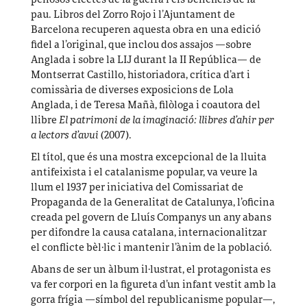
penosos efectes de la guerra i els beneficis de la
pau. Libros del Zorro Rojo i l’Ajuntament de
Barcelona recuperen aquesta obra en una edició
fidel a l’original, que inclou dos assajos —sobre
Anglada i sobre la LIJ durant la II República— de
Montserrat Castillo, historiadora, crítica d’art i
comissària de diverses exposicions de Lola
Anglada, i de Teresa Mañà, filòloga i coautora del
llibre
El patrimoni de la imaginació: llibres d’ahir per
a lectors d’avui
(2007).
El títol, que és una mostra excepcional de la lluita
antifeixista i el catalanisme popular, va veure la
llum el 1937 per iniciativa del Comissariat de
Propaganda de la Generalitat de Catalunya, l’oficina
creada pel govern de Lluís Companys un any abans
per difondre la causa catalana, internacionalitzar
el conflicte bèl·lic i mantenir l’ànim de la població.
Abans de ser un àlbum il·lustrat, el protagonista es
va fer corpori en la figureta d’un infant vestit amb la
gorra frígia —símbol del republicanisme popular—,