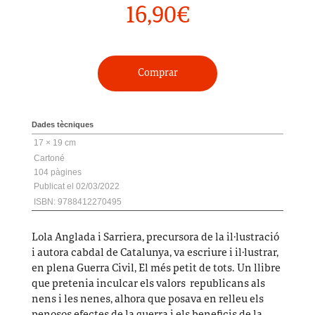
16,90
€
Comprar
Dades tècniques
17 × 19 cm
Cartoné
104
02/03/2022
ISBN: 9788412270495
Lola Anglada i Sarriera, precursora de la il·lustració
i autora cabdal de Catalunya, va escriure i il·lustrar,
en plena Guerra Civil, El més petit de tots. Un llibre
que pretenia inculcar els valors republicans als
nens i les nenes, alhora que posava en relleu els