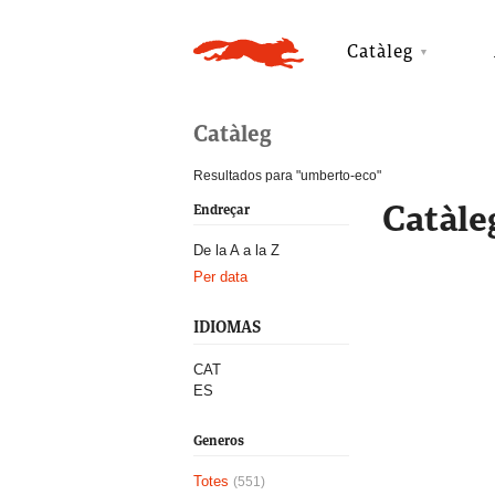
Catàleg
Catàleg
Resultados para "umberto-eco"
Catàle
Endreçar
De la A a la Z
Per data
IDIOMAS
CAT
ES
Generos
Totes
(551)