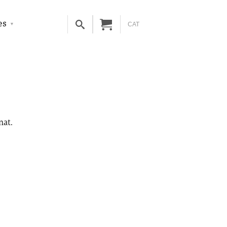
es
CAT
nat.