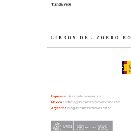
Tienda Perú
España
info@librosdelzorrorojo.com
México
contacto@librosdelzorrorojomexico.com
Argentina
info@librosdelzorrorojo.com.ar