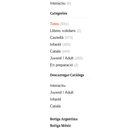
Interactiu
(0)
Categories
Totes
(551)
Llibres solidaris
(2)
Castellà
(373)
Infantil
(305)
Català
(164)
Juvenil / Adult
(205)
En preparació
(2)
Descarregar Catàlegs
Interactiu
Juvenil / Adult
Infantil
Català
Botiga Argentina
Botiga Mèxic