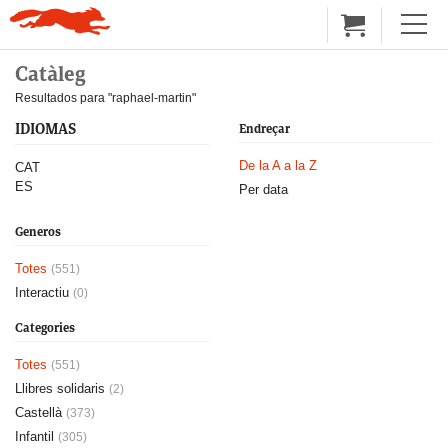
Catàleg
Resultados para "raphael-martin"
IDIOMAS
Endreçar
De la A a la Z
CAT
ES
Per data
Generos
Totes
(551)
Interactiu
(0)
Categories
Totes
(551)
Llibres solidaris
(2)
Castellà
(373)
Infantil
(305)