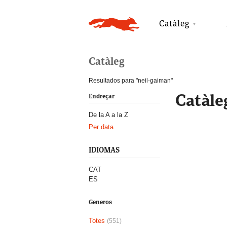
Catàleg
Catàleg
Resultados para "neil-gaiman"
Catàle
Endreçar
De la A a la Z
Per data
IDIOMAS
CAT
ES
Generos
Totes
(551)