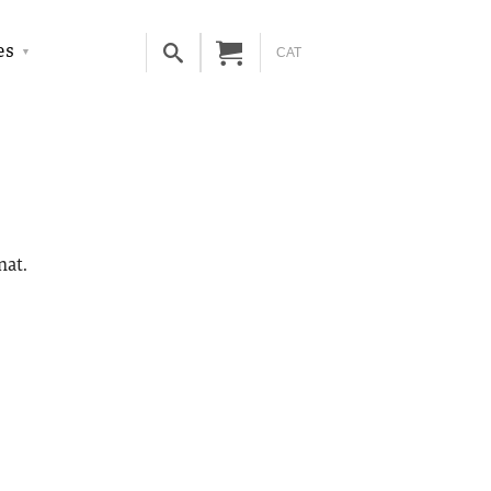
es
CAT
nat.