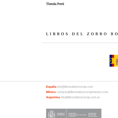
Tienda Perú
España
info@librosdelzorrorojo.com
México
contacto@librosdelzorrorojomexico.com
Argentina
info@librosdelzorrorojo.com.ar