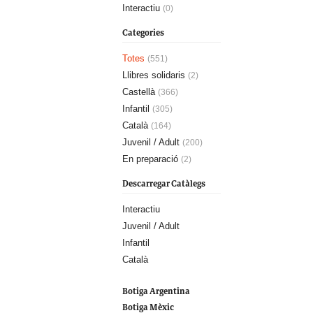
Interactiu
(0)
Categories
Totes
(551)
Llibres solidaris
(2)
Castellà
(366)
Infantil
(305)
Català
(164)
Juvenil / Adult
(200)
En preparació
(2)
Descarregar Catàlegs
Interactiu
Juvenil / Adult
Infantil
Català
Botiga Argentina
Botiga Mèxic