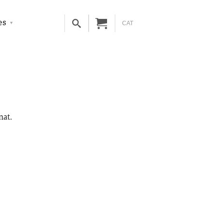
es
CAT
nat.