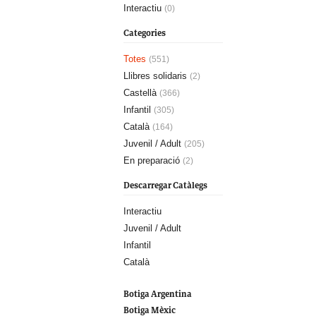
Interactiu
(0)
Categories
Totes
(551)
Llibres solidaris
(2)
Castellà
(366)
Infantil
(305)
Català
(164)
Juvenil / Adult
(205)
En preparació
(2)
Descarregar Catàlegs
Interactiu
Juvenil / Adult
Infantil
Català
Botiga Argentina
Botiga Mèxic