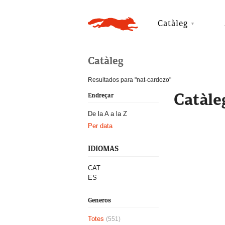
Catàleg
Catàleg
Resultados para "nat-cardozo"
Catàle
Endreçar
De la A a la Z
Per data
IDIOMAS
CAT
ES
Generos
Totes
(551)