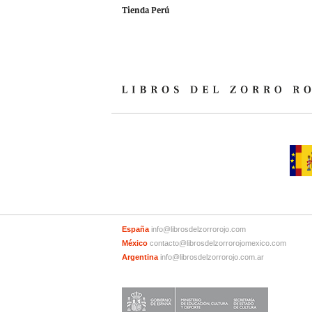
Tienda Perú
España
info@librosdelzorrorojo.com
México
contacto@librosdelzorrorojomexico.com
Argentina
info@librosdelzorrorojo.com.ar