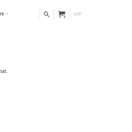
es
CAT
nat.