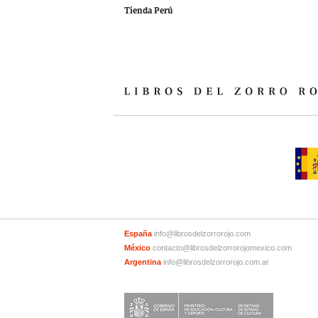
Tienda Perú
España
info@librosdelzorrorojo.com
México
contacto@librosdelzorrorojomexico.com
Argentina
info@librosdelzorrorojo.com.ar