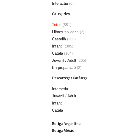
Interactiu
(0)
Categories
Totes
(551)
Llibres solidaris
(2)
Castellà
(366)
Infantil
(305)
Català
(164)
Juvenil / Adult
(205)
En preparació
(2)
Descarregar Catàlegs
Interactiu
Juvenil / Adult
Infantil
Català
Botiga Argentina
Botiga Mèxic