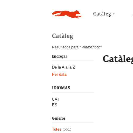
Catàleg
Catàleg
Resultados para "l-matocritico"
Catàle
Endreçar
De la A a la Z
Per data
IDIOMAS
CAT
ES
Generos
Totes
(551)