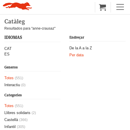
Catàleg
Resultados para "anne-crausaz"
IDIOMAS
Endreçar
De la A a la Z
CAT
ES
Per data
Generos
Totes
(551)
Interactiu
(0)
Categories
Totes
(551)
Llibres solidaris
(2)
Castellà
(366)
Infantil
(305)