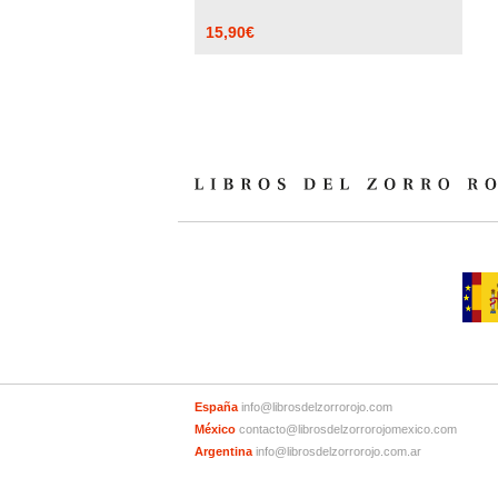
15,90
€
España
info@librosdelzorrorojo.com
México
contacto@librosdelzorrorojomexico.com
Argentina
info@librosdelzorrorojo.com.ar