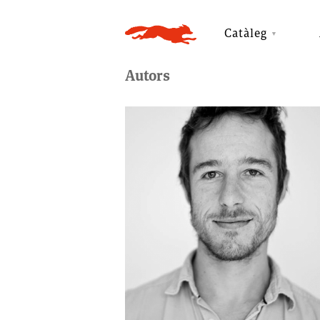
Catàleg
Autors