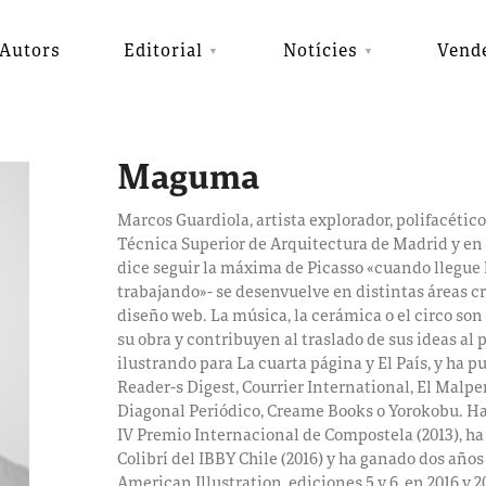
Autors
Editorial
Notícies
Vend
Maguma
Marcos Guardiola, artista explorador, polifacético 
Técnica Superior de Arquitectura de Madrid y en
dice seguir la máxima de Picasso «cuando llegue
trabajando»- se desenvuelve en distintas áreas cre
diseño web. La música, la cerámica o el circo son
su obra y contribuyen al traslado de sus ideas al
ilustrando para La cuarta página y El País, y ha p
Reader-s Digest, Courrier International, El Malp
Diagonal Periódico, Creame Books o Yorokobu. H
IV Premio Internacional de Compostela (2013), ha
Colibrí del IBBY Chile (2016) y ha ganado dos año
American Illustration, ediciones 5 y 6, en 2016 y