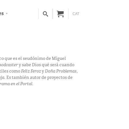
es
CAT
co que es el seudónimo de Miguel
podcaster
y sabe Dios qué será cuando
ntiles como
Feliz Feroz
y
Doña Problemas
,
ja
. Es también autor de proyectos de
rama en el Portal
.