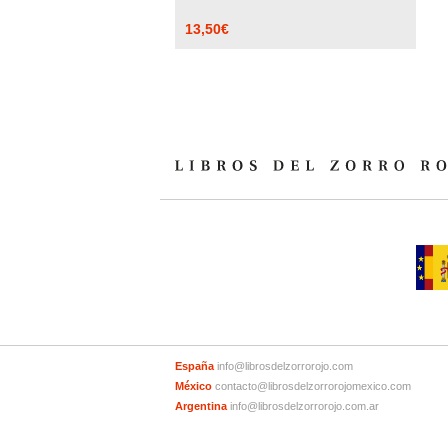
13,50
€
España
info@librosdelzorrorojo.com
México
contacto@librosdelzorrorojomexico.com
Argentina
info@librosdelzorrorojo.com.ar