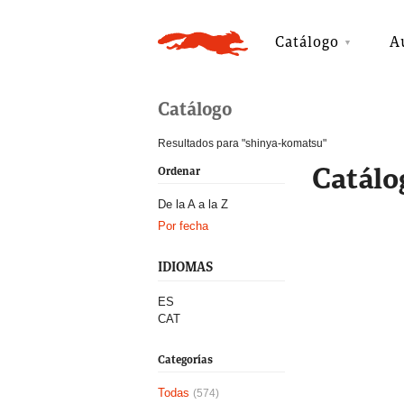
Catálogo
A
Catálogo
Resultados para "shinya-komatsu"
Catálo
Ordenar
De la A a la Z
Por fecha
IDIOMAS
ES
CAT
Categorías
Todas
(574)