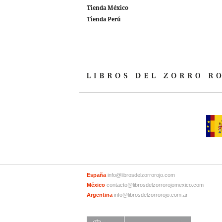
Tienda México
Tienda Perú
España
info@librosdelzorrorojo.com
México
contacto@librosdelzorrorojomexico.com
Argentina
info@librosdelzorrorojo.com.ar