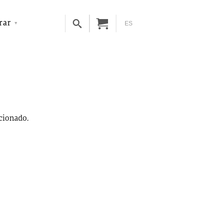
rar
ES
ccionado.