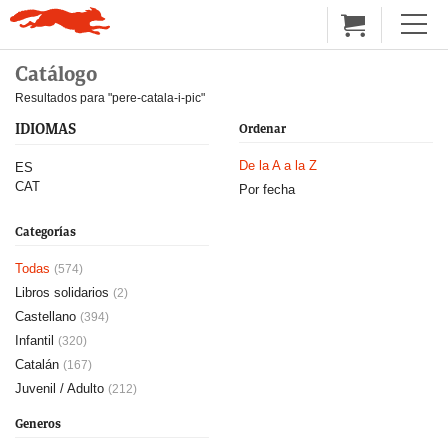
Catálogo
Resultados para "pere-catala-i-pic"
IDIOMAS
Ordenar
De la A a la Z
ES
CAT
Por fecha
Categorías
Todas
(574)
Libros solidarios
(2)
Castellano
(394)
Infantil
(320)
Catalán
(167)
Juvenil / Adulto
(212)
Generos