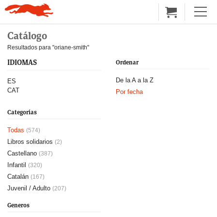
Catálogo
Resultados para "oriane-smith"
IDIOMAS
Ordenar
De la A a la Z
ES
CAT
Por fecha
Categorías
Todas
(574)
Libros solidarios
(2)
Castellano
(387)
Infantil
(320)
Catalán
(167)
Juvenil / Adulto
(207)
Generos