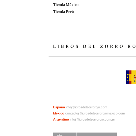
Tienda México
Tienda Perú
España
info@librosdelzorrorojo.com
México
contacto@librosdelzorrorojomexico.com
Argentina
info@librosdelzorrorojo.com.ar