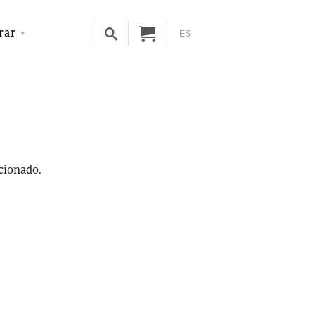
rar
ES
ccionado.