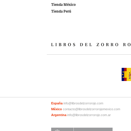
Tienda México
Tienda Perú
España
info@librosdelzorrorojo.com
México
contacto@librosdelzorrorojomexico.com
Argentina
info@librosdelzorrorojo.com.ar