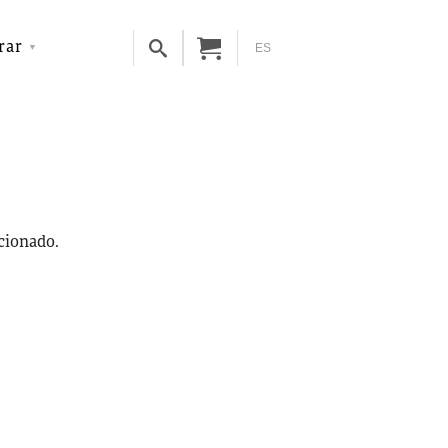
rar
ES
ccionado.