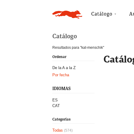
Catálogo
A
Catálogo
Resultados para "kat-menschik"
Catálo
Ordenar
De la A a la Z
Por fecha
IDIOMAS
ES
CAT
Categorías
Todas
(574)