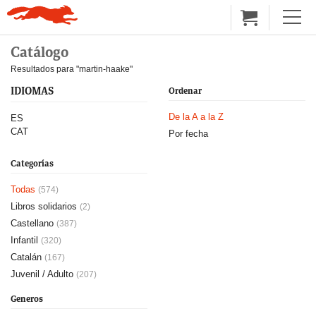
Catálogo
Resultados para "martin-haake"
IDIOMAS
Ordenar
De la A a la Z
ES
CAT
Por fecha
Categorías
Todas
(574)
Libros solidarios
(2)
Castellano
(387)
Infantil
(320)
Catalán
(167)
Juvenil / Adulto
(207)
Generos