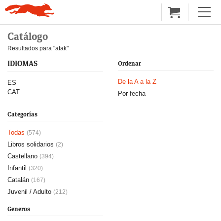
Catálogo
Resultados para "atak"
IDIOMAS
Ordenar
De la A a la Z
ES
CAT
Por fecha
Categorías
Todas
(574)
Libros solidarios
(2)
Castellano
(394)
Infantil
(320)
Catalán
(167)
Juvenil / Adulto
(212)
Generos