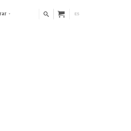
rar
ES