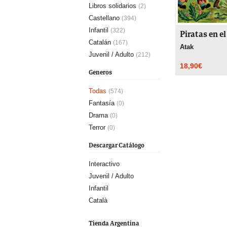
Libros solidarios
(2)
Castellano
(394)
Infantil
(322)
Piratas en el
Catalán
(167)
Atak
Juvenil / Adulto
(212)
18,90
€
Generos
Todas
(574)
Fantasía
(0)
Drama
(0)
Terror
(0)
Descargar Catálogo
Interactivo
Juvenil / Adulto
Infantil
Català
Tienda Argentina