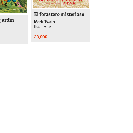
El forastero misterioso
 jardín
Mark Twain
Ilus.: Atak
23,90
€