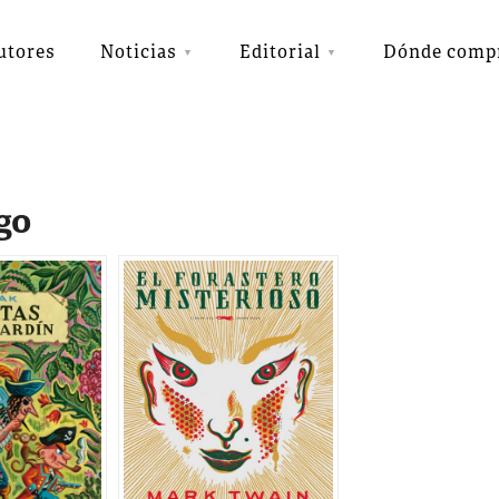
utores
Noticias
Editorial
Dónde comp
go