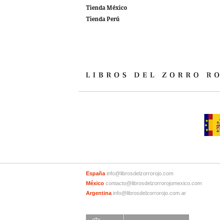
Tienda México
Tienda Perú
España
info@librosdelzorrorojo.com
México
contacto@librosdelzorrorojomexico.com
Argentina
info@librosdelzorrorojo.com.ar