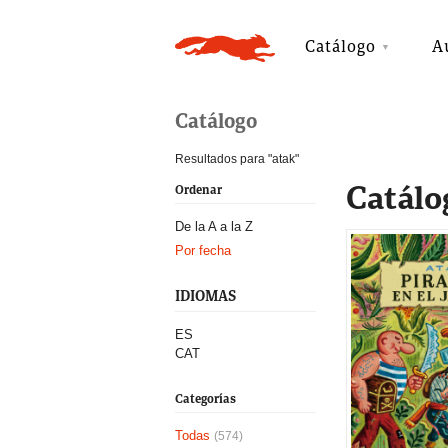
Catálogo
A
Catálogo
Resultados para "atak"
Catálo
Ordenar
De la A a la Z
Por fecha
IDIOMAS
ES
CAT
Categorías
Todas
(574)