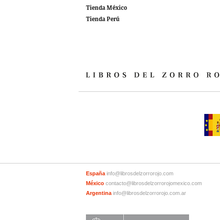
Tienda México
Tienda Perú
España
info@librosdelzorrorojo.com
México
contacto@librosdelzorrorojomexico.com
Argentina
info@librosdelzorrorojo.com.ar