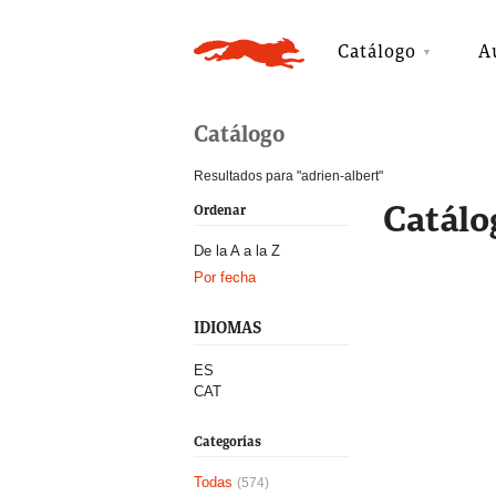
Catálogo
A
Catálogo
Resultados para "adrien-albert"
Catálo
Ordenar
De la A a la Z
Por fecha
IDIOMAS
ES
CAT
Categorías
Todas
(574)