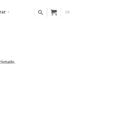
rar
ES
ccionado.