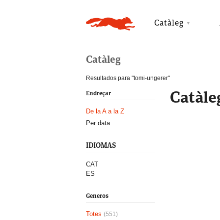
Catàleg
Catàleg
Resultados para "tomi-ungerer"
Catàle
Endreçar
De la A a la Z
Per data
IDIOMAS
CAT
ES
Generos
Totes
(551)