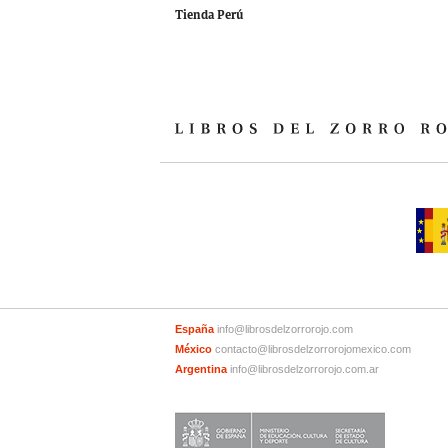
Tienda Perú
España
info@librosdelzorrorojo.com
México
contacto@librosdelzorrorojomexico.com
Argentina
info@librosdelzorrorojo.com.ar