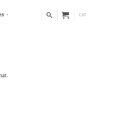
es
CAT
nat.