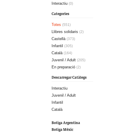
Interactiu
(0)
Categories
Totes
(551)
Llibres solidaris
(2)
Castellà
(373)
Infantil
(305)
Català
(164)
Juvenil / Adult
(205)
En preparació
(2)
Descarregar Catàlegs
Interactiu
Juvenil / Adult
Infantil
Català
Botiga Argentina
Botiga Mèxic