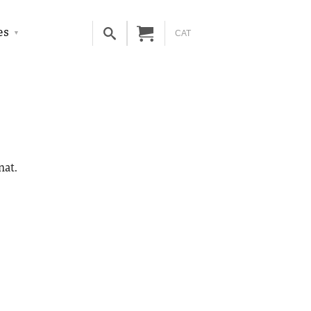
es
CAT
nat.