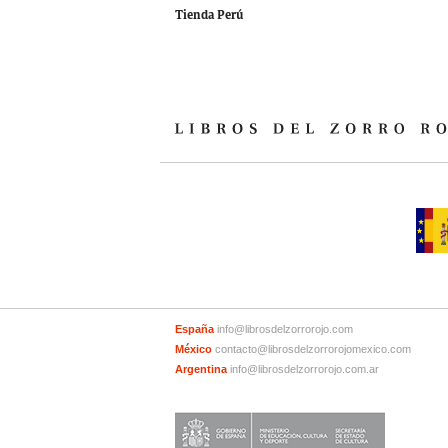
Tienda Perú
España
info@librosdelzorrorojo.com
México
contacto@librosdelzorrorojomexico.com
Argentina
info@librosdelzorrorojo.com.ar