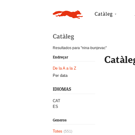
Catàleg
Catàleg
Resultados para "nina-bunjevac"
Catàle
Endreçar
De la A a la Z
Per data
IDIOMAS
CAT
ES
Generos
Totes
(551)