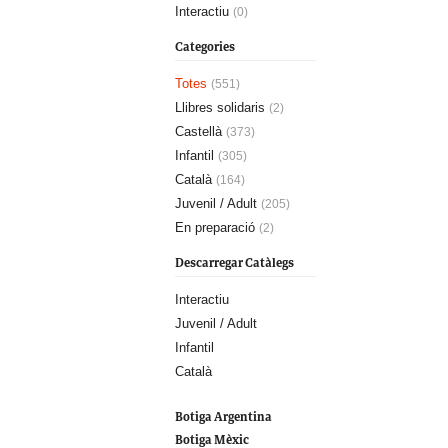
Interactiu
(0)
Categories
Totes
(551)
Llibres solidaris
(2)
Castellà
(373)
Infantil
(305)
Català
(164)
Juvenil / Adult
(205)
En preparació
(2)
Descarregar Catàlegs
Interactiu
Juvenil / Adult
Infantil
Català
Botiga Argentina
Botiga Mèxic