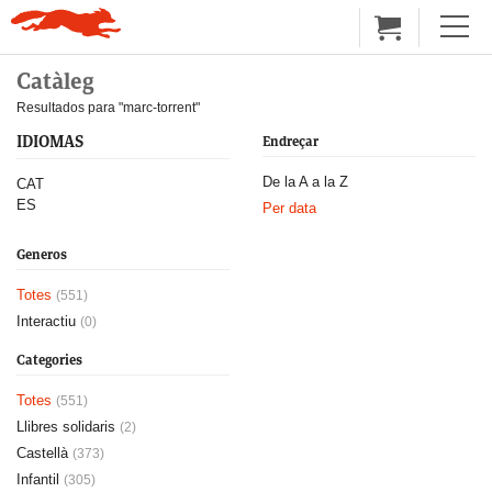
Catàleg
Resultados para "marc-torrent"
IDIOMAS
Endreçar
De la A a la Z
CAT
ES
Per data
Generos
Totes
(551)
Interactiu
(0)
Categories
Totes
(551)
Llibres solidaris
(2)
Castellà
(373)
Infantil
(305)