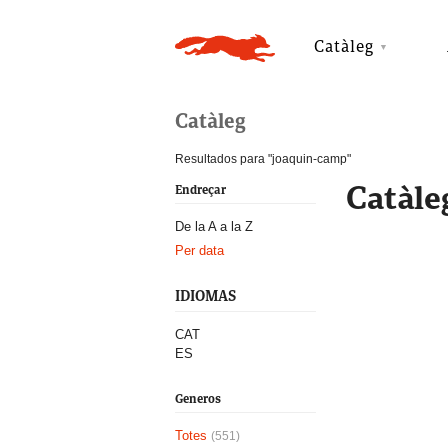
Catàleg
Catàleg
Resultados para "joaquin-camp"
Catàle
Endreçar
De la A a la Z
Per data
IDIOMAS
CAT
ES
Generos
Totes
(551)