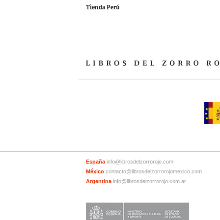
Tienda Perú
España
info@librosdelzorrorojo.com
México
contacto@librosdelzorrorojomexico.com
Argentina
info@librosdelzorrorojo.com.ar