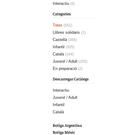
Interactiu
(0)
Categories
Totes
(551)
Llibres solidaris
(2)
Castellà
(366)
Infantil
(305)
Català
(164)
Juvenil / Adult
(205)
En preparació
(2)
Descarregar Catàlegs
Interactiu
Juvenil / Adult
Infantil
Català
Botiga Argentina
Botiga Mèxic