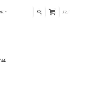
es
CAT
nat.