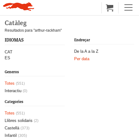
Catàleg
Resultados para "arthur-rackham"
IDIOMAS
Endreçar
De la A a la Z
CAT
ES
Per data
Generos
Totes
(551)
Interactiu
(0)
Categories
Totes
(551)
Llibres solidaris
(2)
Castellà
(373)
Infantil
(305)